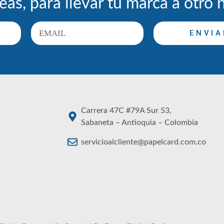
eas, para llevar tu marca a otro 
ENVIA
Carrera 47C #79A Sur 53,
Sabaneta – Antioquia – Colombia
servicioalcliente@papelcard.com.co