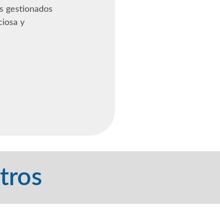
es gestionados
iosa y
tros