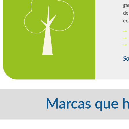
ga
de
ec
So
Marcas que h