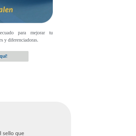
decuado para mejorar tu
s y diferenciadoras.
quí!
 sello que