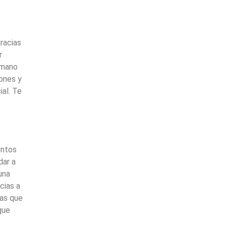
Gracias
r
 mano
rones y
al. Te
entos
dar a
una
cias a
nas que
que