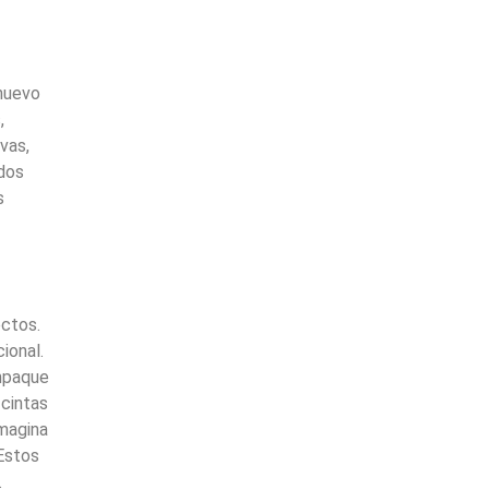
 nuevo
,
vas,
ados
s
ectos.
ional.
empaque
 cintas
Imagina
Estos
.