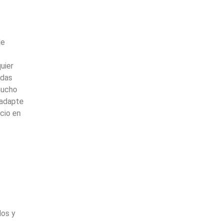
de
uier
adas
mucho
 adapte
acio en
los y