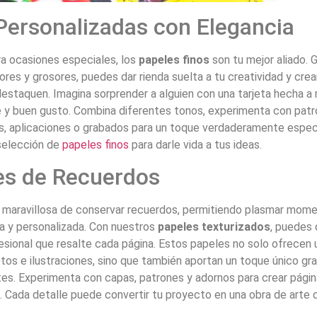
 Personalizadas con Elegancia
ara ocasiones especiales, los
papeles finos
son tu mejor aliado. 
ores y grosores, puedes dar rienda suelta a tu creatividad y crea
destaquen. Imagina sorprender a alguien con una tarjeta hecha a
le y buen gusto. Combina diferentes tonos, experimenta con pat
, aplicaciones o grabados para un toque verdaderamente especi
 selección de
papeles finos
para darle vida a tus ideas.
es de Recuerdos
a maravillosa de conservar recuerdos, permitiendo plasmar mom
a y personalizada. Con nuestros
papeles texturizados
, puedes 
sional que resalte cada página. Estos papeles no solo ofrecen 
tos e ilustraciones, sino que también aportan un toque único gra
ntes. Experimenta con capas, patrones y adornos para crear pági
s. Cada detalle puede convertir tu proyecto en una obra de arte 