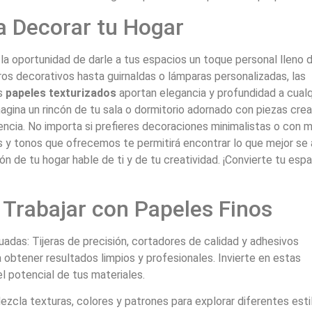
a Decorar tu Hogar
la oportunidad de darle a tus espacios un toque personal lleno 
os decorativos hasta guirnaldas o lámparas personalizadas, las
os
papeles texturizados
aportan elegancia y profundidad a cualq
agina un rincón de tu sala o dormitorio adornado con piezas cre
sencia. No importa si prefieres decoraciones minimalistas o con 
os y tonos que ofrecemos te permitirá encontrar lo que mejor se
cón de tu hogar hable de ti y de tu creatividad. ¡Convierte tu esp
 Trabajar con Papeles Finos
adas: Tijeras de precisión, cortadores de calidad y adhesivos
 obtener resultados limpios y profesionales. Invierte en estas
l potencial de tus materiales.
cla texturas, colores y patrones para explorar diferentes esti