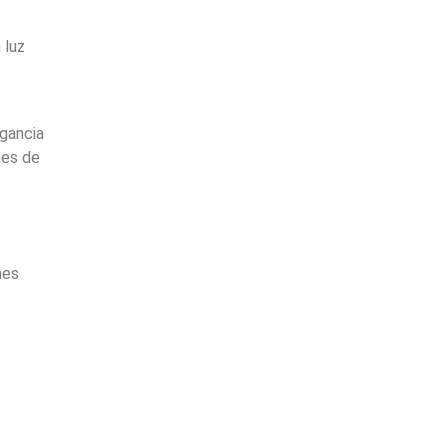
 luz
egancia
nes de
nes