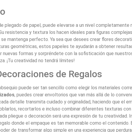
jo
al de plegado de papel, puede elevarse a un nivel completamente
 Su resistencia y textura los hacen ideales para figuras complejas
 se mantenga perfecto. Ya sea que desees crear flores decorati
turas geométricas, estos papeles te ayudarán a obtener result
r nuevas formas y sorpréndete con la sofisticación que nuestro
a. ¡Tu creatividad no tendrá límites!
 Decoraciones de Regalos
obsequio puede ser tan sencillo como elegir los materiales corr
rizados
, puedes crear envoltorios que van más allá de lo convenc
ada detalle transmita cuidado y originalidad, haciendo que el 
blarlos, recortarlos e incluso combinar diferentes texturas con
da pliegue o decoración será una expresión de tu creatividad. 
n regalo donde el empaque es tan memorable como el contenido. 
poder de transformar algo simple en una experiencia que perdura